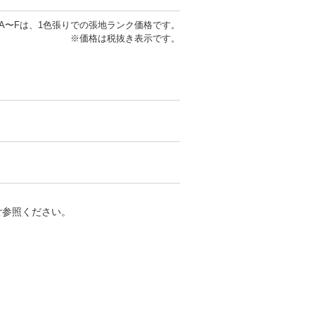
A〜Fは、1色張りでの張地ランク価格です。
※価格は税抜き表示です。
をご参照ください。