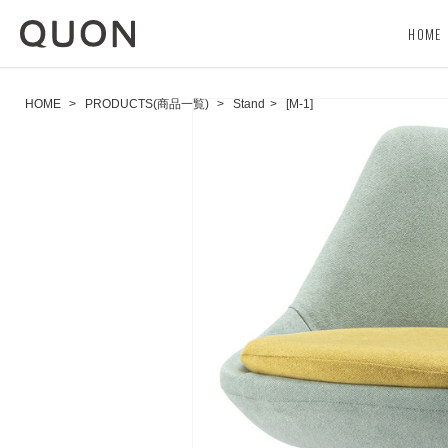
HOME
HOME
>
PRODUCTS(商品一覧)
>
Stand
>
[M-1]