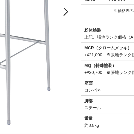
※価格表の
Next
粉体塗装
上記、張地ランク価格（A
MCR（クロームメッキ）
+¥21,000 ※張地ラ
MQ（特殊塗装）
+¥20,700 ※張地ラ
座面
コンパネ
脚部
スチール
重量
約8.5kg