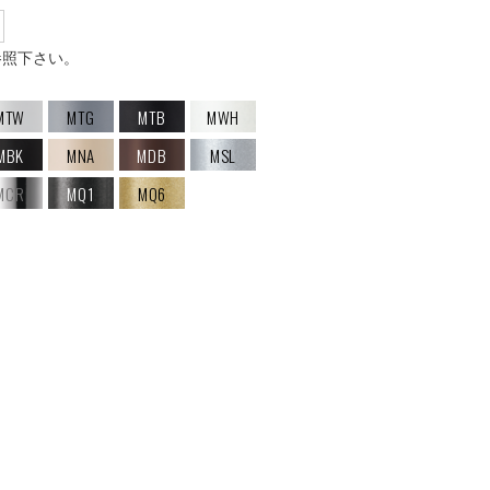
アコー
参照下さい。
張地 / レザ
MTW
MTG
MTB
MWH
MBK
MNA
MDB
MSL
MCR
MQ1
MQ6