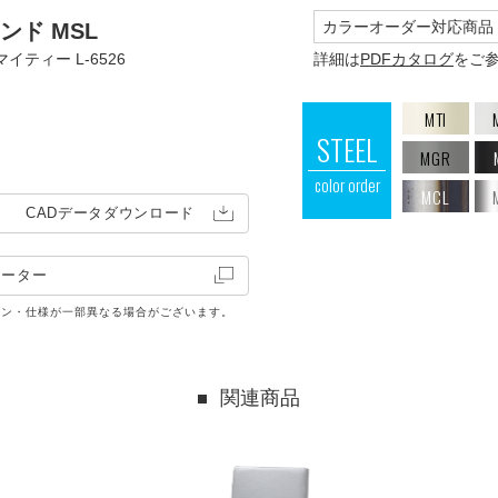
カラーオーダー対応商品
ンド MSL
詳細は
PDFカタログ
をご
イティー L-6526
MTI
STEEL
MGR
color order
MCL
CADデータ
ダウンロード
レーター
イン・仕様が一部異なる場合がございます。
関連商品