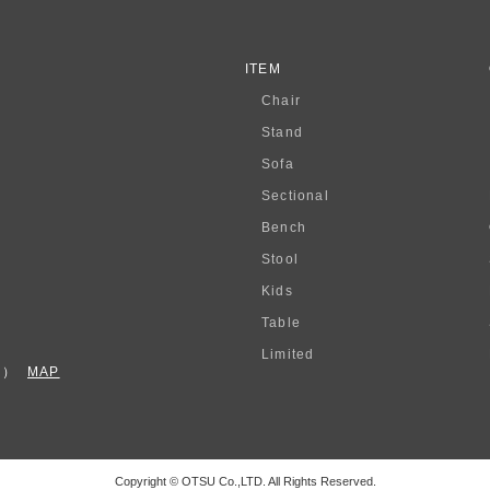
ITEM
Chair
Stand
Sofa
Sectional
Bench
Stool
Kids
Table
Limited
F）
MAP
Copyright © OTSU Co.,LTD. All Rights Reserved.