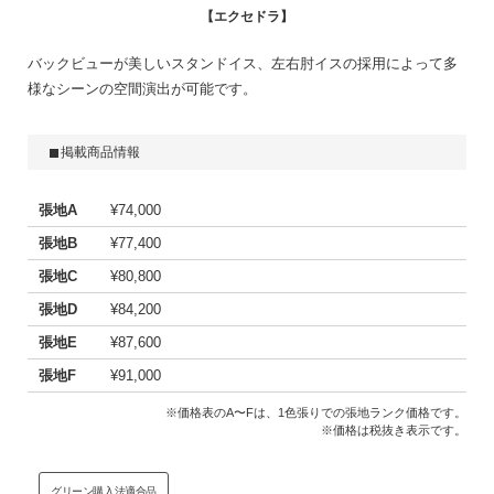
エクセドラ
バックビューが美しいスタンドイス、左右肘イスの採用によって多
様なシーンの空間演出が可能です。
掲載商品情報
張地A
¥74,000
張地B
¥77,400
張地C
¥80,800
張地D
¥84,200
張地E
¥87,600
張地F
¥91,000
※価格表のA〜Fは、1色張りでの張地ランク価格です。
※価格は税抜き表示です。
グリーン購入法適合品