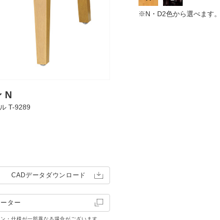
※N・D2色から選べます
ケ
張地 / 布・モ
 N
 T-9289
CADデータ
ダウンロード
レーター
イン・仕様が一部異なる場合がございます。