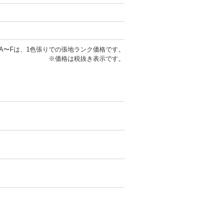
A〜Fは、1色張りでの張地ランク価格です。
※価格は税抜き表示です。
。