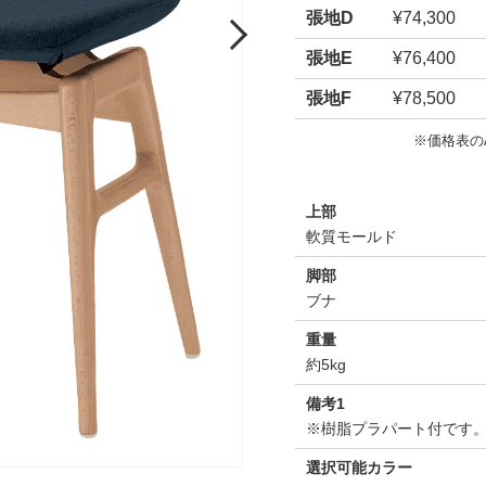
張地D
¥74,300
Next
張地E
¥76,400
張地F
¥78,500
※価格表の
上部
軟質モールド
脚部
ブナ
重量
約5kg
備考1
※樹脂プラパート付です
選択可能カラー