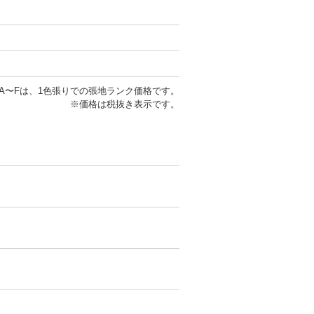
A〜Fは、1色張りでの張地ランク価格です。
※価格は税抜き表示です。
。