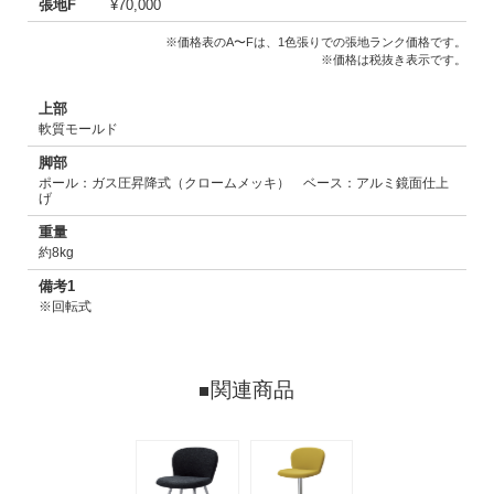
張地F
¥70,000
※価格表のA〜Fは、1色張りでの張地ランク価格です。
※価格は税抜き表示です。
上部
軟質モールド
脚部
ポール：ガス圧昇降式（クロームメッキ） ベース：アルミ鏡面仕上
げ
重量
約8kg
備考1
※回転式
関連商品