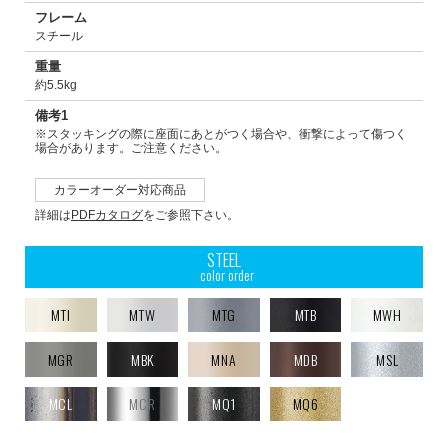
フレーム
スチール
重量
約5.5kg
備考1
※スタッキングの際に座面にあとがつく場合や、衝撃によって傷つく
場合があります。ご注意ください。
カラーオーダー対応商品
詳細は
PDFカタログ
をご参照下さい。
STEEL
color order
MTI
MTW
MTG
MTB
MWH
MGR
MBK
MNA
MDB
MSL
MCL
MCR
MQ1
MQ6