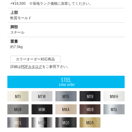
+¥16,500 ※張地ランク価格に加算してください。
上部
軟質モールド
脚部
スチール
重量
約7.5kg
カラーオーダー対応商品
詳細は
PDFカタログ
をご参照下さい。
STEEL
color order
MTI
MTW
MTG
MTB
MWH
MGR
MBK
MNA
MDB
MSL
MCL
MCR
MQ1
MQ6