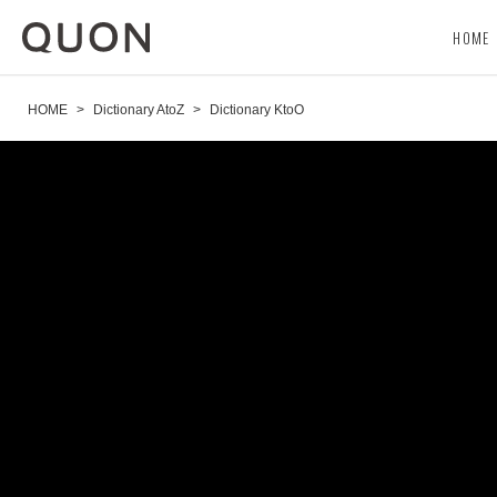
HOME
HOME
>
Dictionary AtoZ
>
Dictionary KtoO