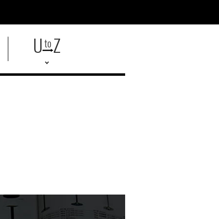
U
Z
to