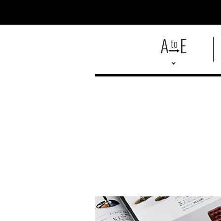
A
E
to