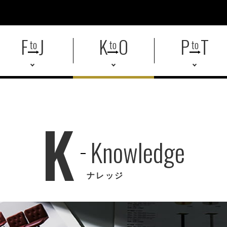
F
J
K
O
P
T
to
to
to
K
Knowledge
ナレッジ