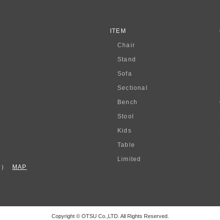
ITEM
Chair
Stand
Sofa
Sectional
Bench
Stool
Kids
Table
Limited
F）
MAP
Copyright © OTSU Co.,LTD. All Rights Reserved.