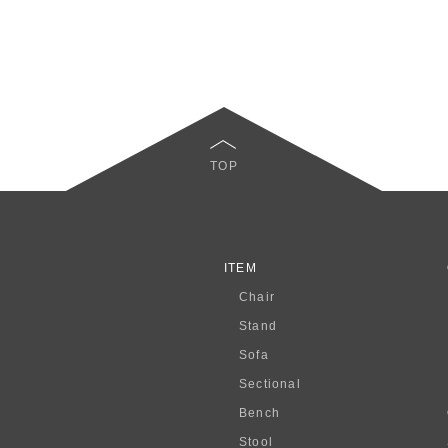
TOP
ITEM
Chair
Stand
Sofa
Sectional
Bench
Stool