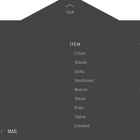
TOP
ITEM
Chair
Stand
Sofa
Sectional
Bench
Stool
Kids
Table
Limited
F）
MAP