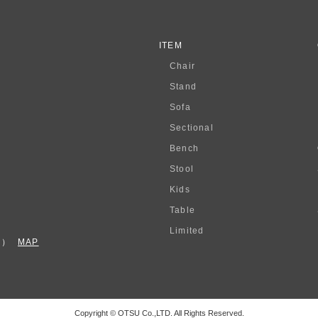
ITEM
Chair
Stand
Sofa
Sectional
Bench
Stool
Kids
Table
Limited
F）
MAP
Copyright © OTSU Co.,LTD. All Rights Reserved.