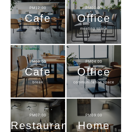
PM12:00
PM01:00
Cafe
Office
lunch
meeting space
PM03:00
PM04:00
Cafe
Office
break
communication space
PM07:00
PM09:00
Restaurant
Home